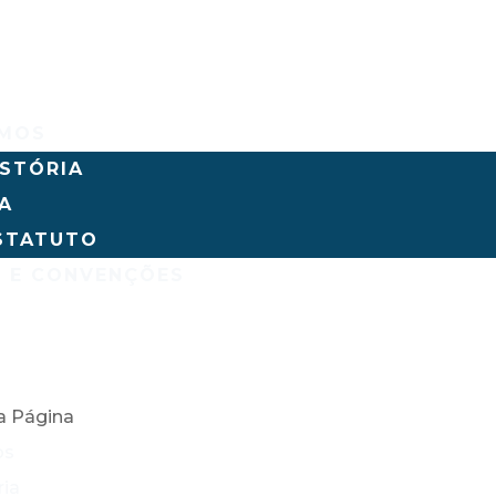
OMOS
ISTÓRIA
IA
STATUTO
 E CONVENÇÕES
S
O
a Página
os
ria