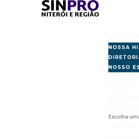
QUEM S
NOSSA H
DIRETOR
NOSSO E
ACORDOS
FILIE-SE
NOTÍCIA
CONTAT
Escolha um
Quem som
Nossa histó