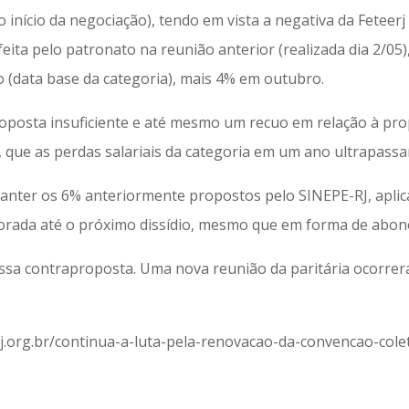
o início da negociação), tendo em vista a negativa da Feteerj 
eita pelo patronato na reunião anterior (realizada dia 2/05
 (data base da categoria), mais 4% em outubro.
roposta insuficiente e até mesmo um recuo em relação à pro
 que as perdas salariais da categoria em um ano ultrapass
anter os 6% anteriormente propostos pelo SINEPE-RJ, apli
orporada até o próximo dissídio, mesmo que em forma de abon
ssa contraproposta. Uma nova reunião da paritária ocorrer
eerj.org.br/continua-a-luta-pela-renovacao-da-convencao-cole
/