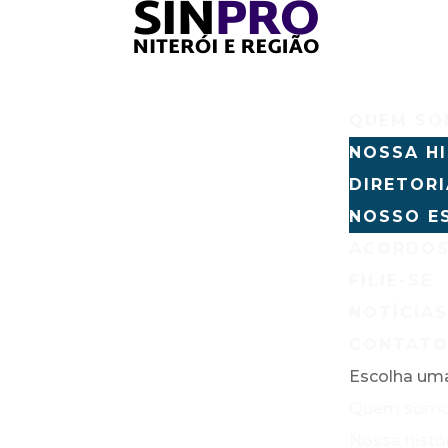
QUEM S
NOSSA H
DIRETOR
NOSSO E
ACORDOS
FILIE-SE
NOTÍCIA
CONTAT
Escolha um
Quem som
Nossa histó