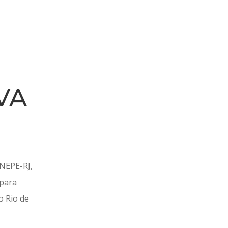
VA
INEPE-RJ,
 para
o Rio de