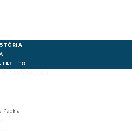
OMOS
ISTÓRIA
IA
STATUTO
 E CONVENÇÕES
S
O
a Página
os
ria