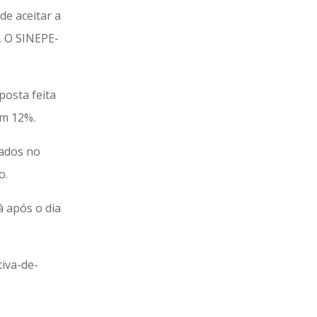
de aceitar a
), O SINEPE-
posta feita
am 12%.
cados no
o.
á após o dia
tiva-de-